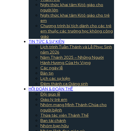
Nghi thức khai tâm Kitô giáo cho
người lớn
Nghi thức khai tâm Kitô giáo cho trẻ
em
Chương trình bí tích dành cho các trẻ
em thuộc các trường học không công
giáo
TIN TỨC & SỰ KIÊN
Lịch trình Tuần Thánh và Lễ Phục Sinh
năm 2026
Năm Thánh 2025 – Những Người
Hành Hương Của Hy Vọng
Các ngày lễ
Bản tin
Lịch các sự kiện
Đêm thánh ca Giáng sinh
HỘI ĐOÀN & ĐOÀN THỂ
Đội giúp lễ
Giáo lý trẻ em
Nhóm mang Mình Thánh Chúa cho
người bệnh
Thừa tác viên Thánh Thể
Ban tài chánh
Nhóm bạn hữu
Nhóm lãnh đạo giáo xứ