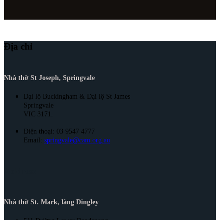
Địa chỉ
Nhà thờ St Joseph, Springvale
Đại lộ Buckingham & Đại lộ St James
Springvale
VIC 3171.
Điện thoại: 03 9547 4777
Email:
springvale@cam.org.au
Address
Nhà thờ St. Mark, làng Dingley