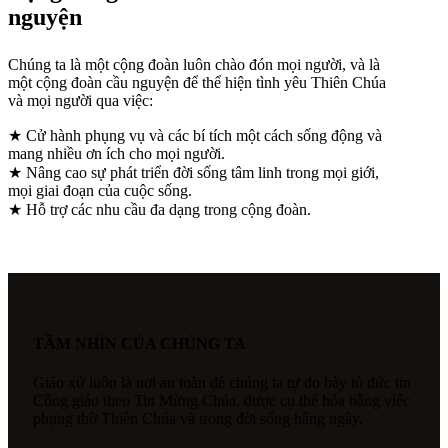
nguyện
Chúng ta là một cộng đoàn luôn chào đón mọi người, và là
một cộng đoàn cầu nguyện để thể hiện tình yêu Thiên Chúa
và mọi người qua việc:
★ Cử hành phụng vụ và các bí tích một cách sống động và
mang nhiều ơn ích cho mọi người.
★ Nâng cao sự phát triển đời sống tâm linh trong mọi giới,
mọi giai đoạn của cuộc sống.
★ Hỗ trợ các nhu cầu đa dạng trong cộng đoàn.
TẦM NHÌN CỦA CHÚNG TA
Giáo xứ luôn là nơi an toàn để chúng ta tự do bày tỏ đức tin
Công giáo theo Tin Mừng Chúa, được cụ thể hóa bằng việc
phụng thờ Thiên Chúa và trong đời sống hằng ngày.