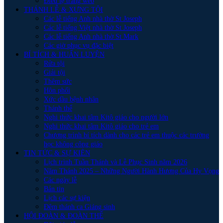
Điều lệ trang web
THÁNH LỄ & XƯNG TỘI
Các lễ tiếng Anh nhà thờ St Joseph
Các lễ tiếng Việt nhà thờ St Joseph
Các lễ tiếng Anh nhà thờ St Mark
Các giờ phục vụ đặc biệt
BÍ TÍCH & HUẤN LUYỆN
Rửa tội
Giải tội
Thêm sức
Hôn phối
Xức dầu bệnh nhân
Thánh thể
Nghi thức khai tâm Kitô giáo cho người lớn
Nghi thức khai tâm Kitô giáo cho trẻ em
Chương trình bí tích dành cho các trẻ em thuộc các trường
học không công giáo
TIN TỨC & SỰ KIÊN
Lịch trình Tuần Thánh và Lễ Phục Sinh năm 2026
Năm Thánh 2025 – Những Người Hành Hương Của Hy Vọng
Các ngày lễ
Bản tin
Lịch các sự kiện
Đêm thánh ca Giáng sinh
HỘI ĐOÀN & ĐOÀN THỂ