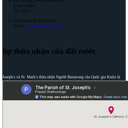
511 Đường Lower Dandenong
Làng Dingley
VIC 3172.
Điện thoại: 03 9551 6930
Email:
springvale@cam.org.au
Sự thừa nhận của đất nước
Joseph's và St. Mark's thừa nhận Người Bunurong của Quốc gia Kulin là
Chủ sở hữu và Người trông coi truyền thống của vùng đất này. Chúng tôi
bày tỏ lòng kính trọng đối với những Người cao tuổi trong quá khứ, hiện
tại và những người mới nổi tiếng của họ.