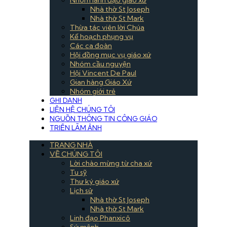
Nhà thờ St Joseph
Nhà thờ St Mark
Thừa tác viên lời Chúa
Kế hoạch phụng vụ
Các ca đoàn
Hội đồng mục vụ giáo xứ
Nhóm cầu nguyện
Hội Vincent De Paul
Gian hàng Giáo Xứ
Nhóm giới trẻ
GHI DANH
LIỆN HỆ CHÚNG TÔI
NGUỒN THÔNG TIN CÔNG GIÁO
TRIỂN LÃM ẢNH
TRANG NHÀ
VỀ CHÚNG TÔI
Lời chào mừng từ cha xứ
Tu sỹ
Thư ký giáo xứ
Lịch sử
Nhà thờ St Joseph
Nhà thờ St Mark
Linh đạo Phanxicô
Sứ mệnh