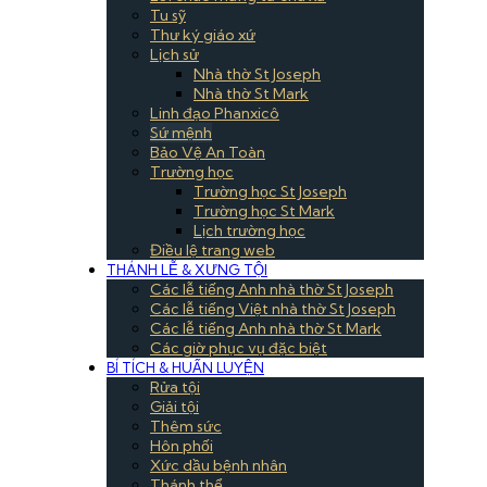
Tu sỹ
Thư ký giáo xứ
Lịch sử
Nhà thờ St Joseph
Nhà thờ St Mark
Linh đạo Phanxicô
Sứ mệnh
Bảo Vệ An Toàn
Trường học
Trường học St Joseph
Trường học St Mark
Lịch trường học
Điều lệ trang web
THÁNH LỄ & XƯNG TỘI
Các lễ tiếng Anh nhà thờ St Joseph
Các lễ tiếng Việt nhà thờ St Joseph
Các lễ tiếng Anh nhà thờ St Mark
Các giờ phục vụ đặc biệt
BÍ TÍCH & HUẤN LUYỆN
Rửa tội
Giải tội
Thêm sức
Hôn phối
Xức dầu bệnh nhân
Thánh thể