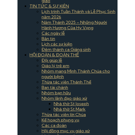
giáo
TIN TỨC & SỰ KIÊN
Lịch trình Tuần Thánh và Lễ Phục Sinh
năm 2026
Năm Thánh 2025 – Những Người
Hành Hương Của Hy Vọng
Các ngày lễ
Bản tin
Lịch các sự kiện
Đêm thánh ca Giáng sinh
HỘI ĐOÀN & ĐOÀN THỂ
Đội giúp lễ
Giáo lý trẻ em
Nhóm mang Mình Thánh Chúa cho
người bệnh
Thừa tác viên Thánh Thể
Ban tài chánh
Nhóm bạn hữu
Nhóm lãnh đạo giáo xứ
Nhà thờ St Joseph
Nhà thờ St Mark
Thừa tác viên lời Chúa
Kế hoạch phụng vụ
Các ca đoàn
Hội đồng mục vụ giáo xứ