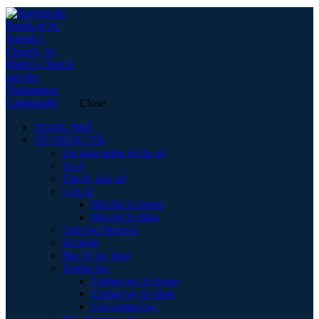
Close
TRANG NHÀ
VỀ CHÚNG TÔI
Lời chào mừng từ cha xứ
Tu sỹ
Thư ký giáo xứ
Lịch sử
Nhà thờ St Joseph
Nhà thờ St Mark
Linh đạo Phanxicô
Sứ mệnh
Bảo Vệ An Toàn
Trường học
Trường học St Joseph
Trường học St Mark
Lịch trường học