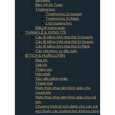
Bảo Vệ An Toàn
Trường học
Trường học St Joseph
Trường học St Mark
Lịch trường học
Điều lệ trang web
THÁNH LỄ & XƯNG TỘI
Các lễ tiếng Anh nhà thờ St Joseph
Các lễ tiếng Việt nhà thờ St Joseph
Các lễ tiếng Anh nhà thờ St Mark
Các giờ phục vụ đặc biệt
BÍ TÍCH & HUẤN LUYỆN
Rửa tội
Giải tội
Thêm sức
Hôn phối
Xức dầu bệnh nhân
Thánh thể
Nghi thức khai tâm Kitô giáo cho
người lớn
Nghi thức khai tâm Kitô giáo cho trẻ
em
Chương trình bí tích dành cho các trẻ
em thuộc các trường học không công