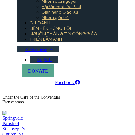
Nhóm cầu nguyện
Hội Vincent De Paul
Gian hàng Giáo Xứ
Nhóm giới trẻ
GHI DANH
LIỆN HỆ CHÚNG TÔI
NGUỒN THÔNG TIN CÔNG GIÁO
TRIỂN LÃM ẢNH
Vietnamese
English
DONATE
Facebook
Under the Care of the Conventual
Fransciscans