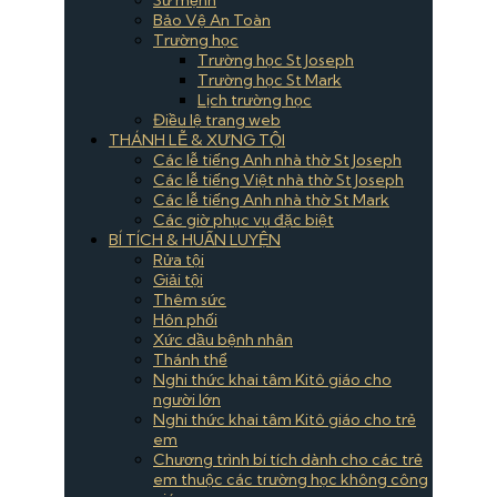
Bảo Vệ An Toàn
Trường học
Trường học St Joseph
Trường học St Mark
Lịch trường học
Điều lệ trang web
THÁNH LỄ & XƯNG TỘI
Các lễ tiếng Anh nhà thờ St Joseph
Các lễ tiếng Việt nhà thờ St Joseph
Các lễ tiếng Anh nhà thờ St Mark
Các giờ phục vụ đặc biệt
BÍ TÍCH & HUẤN LUYỆN
Rửa tội
Giải tội
Thêm sức
Hôn phối
Xức dầu bệnh nhân
Thánh thể
Nghi thức khai tâm Kitô giáo cho
người lớn
Nghi thức khai tâm Kitô giáo cho trẻ
em
Chương trình bí tích dành cho các trẻ
em thuộc các trường học không công