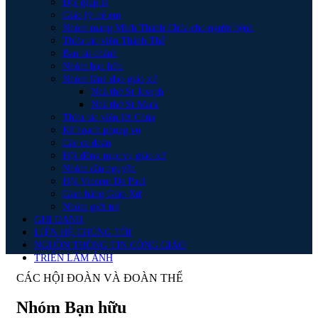
Đội giúp lễ
Giáo lý trẻ em
Nhóm mang Mình Thánh Chúa cho người bệnh
Thừa tác viên Thánh Thể
Ban tài chánh
Nhóm bạn hữu
Nhóm lãnh đạo giáo xứ
Nhà thờ St Joseph
Nhà thờ St Mark
Thừa tác viên lời Chúa
Kế hoạch phụng vụ
Các ca đoàn
Hội đồng mục vụ giáo xứ
Nhóm cầu nguyện
Hội Vincent De Paul
Gian hàng Giáo Xứ
Nhóm giới trẻ
GHI DANH
LIỆN HỆ CHÚNG TÔI
NGUỒN THÔNG TIN CÔNG GIÁO
TRIỂN LÃM ẢNH
CÁC HỘI ĐOÀN VÀ ĐOÀN THỂ
Nhóm Bạn hữu