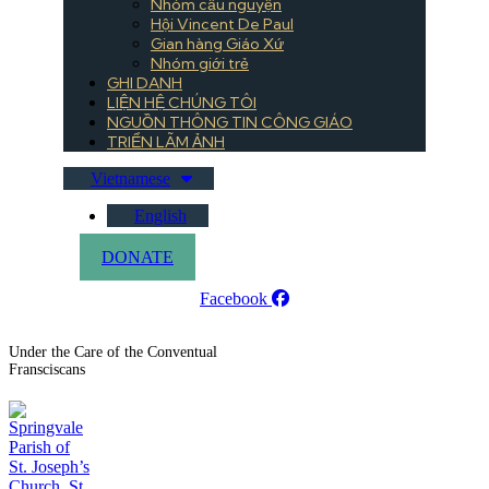
Nhóm cầu nguyện
Hội Vincent De Paul
Gian hàng Giáo Xứ
Nhóm giới trẻ
GHI DANH
LIỆN HỆ CHÚNG TÔI
NGUỒN THÔNG TIN CÔNG GIÁO
TRIỂN LÃM ẢNH
Vietnamese
English
DONATE
Facebook
Under the Care of the Conventual
Fransciscans