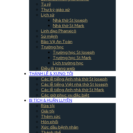
Tu sỹ
Thư ký giáo xứ
Lịch sử
Nhà thờ St Joseph
Nhà thờ St Mark
Linh đạo Phanxicô
Sứ mệnh
Bảo Vệ An Toàn
Trường học
Trường học St Joseph
Trường học St Mark
Lịch trường học
Điều lệ trang web
THÁNH LỄ & XƯNG TỘI
Các lễ tiếng Anh nhà thờ St Joseph
Các lễ tiếng Việt nhà thờ St Joseph
Các lễ tiếng Anh nhà thờ St Mark
Các giờ phục vụ đặc biệt
BÍ TÍCH & HUẤN LUYỆN
Rửa tội
Giải tội
Thêm sức
Hôn phối
Xức dầu bệnh nhân
Thánh thể