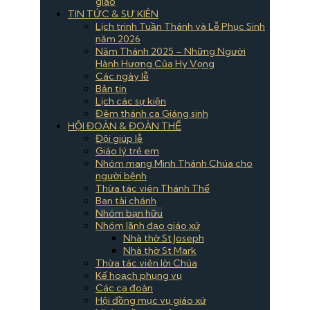
giáo
TIN TỨC & SỰ KIÊN
Lịch trình Tuần Thánh và Lễ Phục Sinh
năm 2026
Năm Thánh 2025 – Những Người
Hành Hương Của Hy Vọng
Các ngày lễ
Bản tin
Lịch các sự kiện
Đêm thánh ca Giáng sinh
HỘI ĐOÀN & ĐOÀN THỂ
Đội giúp lễ
Giáo lý trẻ em
Nhóm mang Mình Thánh Chúa cho
người bệnh
Thừa tác viên Thánh Thể
Ban tài chánh
Nhóm bạn hữu
Nhóm lãnh đạo giáo xứ
Nhà thờ St Joseph
Nhà thờ St Mark
Thừa tác viên lời Chúa
Kế hoạch phụng vụ
Các ca đoàn
Hội đồng mục vụ giáo xứ