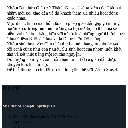
Nhóm Bạn hữu Giáo xứ Thánh Giuse là sáng kiến của Giáo xứ
nhằm mời gọi giáo dân và du khách tham gia nhiều hoạt động
khác nhau.
Mục đích chính của nhóm là: cho phép giáo dân gặp gỡ những
người khác trong một môi trường xã hội nơi họ có thể chia sẻ
niềm vui của tình bằng hữu với tư cách là những người bước theo
Chúa Giêsu Kitô là Chúa và là Đấng Cứu Độ chúng ta.
Nhóm sinh hoạt vào Chủ nhật thứ ba mỗi tháng, tùy thuộc vào
bối cảnh cũng như con người. Sự sinh hoạt của nhóm luôn khởi
đầu và kết thúc bằng một lời cầu nguyện.
Đối tượng tham gia của nhóm bạn hữu: Tất cả giáo dân được
khuyến khích tham dự.
Để biết thông tin chi tiết xin vui lòng liên hệ với: Aylin Sinsek
Địa chỉ
Nhà thờ St Joseph, Springvale
Đại lộ Buckingham & Đại lộ St James
Springvale
VIC 3171.