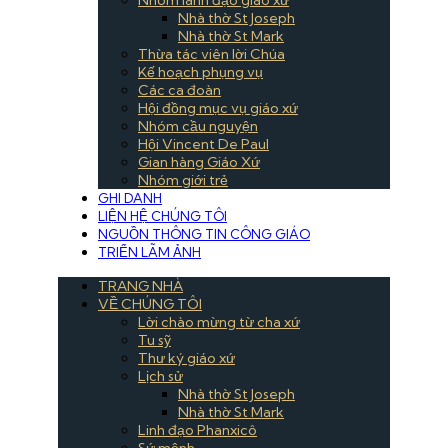
Nhà thờ St Joseph
Nhà thờ St Mark
Thừa tác viên lời Chúa
Kế hoạch phụng vụ
Các ca đoàn
Hội đồng mục vụ giáo xứ
Nhóm cầu nguyện
Hội Vincent De Paul
Gian hàng Giáo Xứ
Nhóm giới trẻ
GHI DANH
LIỆN HỆ CHÚNG TÔI
NGUỒN THÔNG TIN CÔNG GIÁO
TRIỂN LÃM ẢNH
TRANG NHÀ
VỀ CHÚNG TÔI
Lời chào mừng từ cha xứ
Tu sỹ
Thư ký giáo xứ
Lịch sử
Nhà thờ St Joseph
Nhà thờ St Mark
Linh đạo Phanxicô
Sứ mệnh