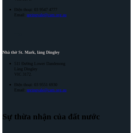
Điện thoại: 03 9547 4777
Email:
springvale@cam.org.au
Address
Nhà thờ St. Mark, làng Dingley
511 Đường Lower Dandenong
Làng Dingley
VIC 3172.
Điện thoại: 03 9551 6930
Email:
springvale@cam.org.au
Sự thừa nhận của đất nước