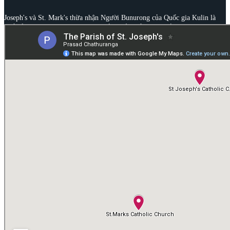
Joseph's và St. Mark's thừa nhận Người Bunurong của Quốc gia Kulin là
Chủ sở hữu và Người trông coi truyền thống của vùng đất này. Chúng tôi
bày tỏ lòng kính trọng đối với những Người cao tuổi trong quá khứ, hiện
tại và những người mới nổi tiếng của họ.