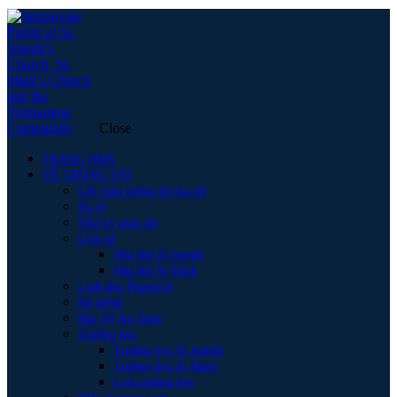
Close
TRANG NHÀ
VỀ CHÚNG TÔI
Lời chào mừng từ cha xứ
Tu sỹ
Thư ký giáo xứ
Lịch sử
Nhà thờ St Joseph
Nhà thờ St Mark
Linh đạo Phanxicô
Sứ mệnh
Bảo Vệ An Toàn
Trường học
Trường học St Joseph
Trường học St Mark
Lịch trường học