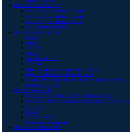
Điều lệ trang web
THÁNH LỄ & XƯNG TỘI
Các lễ tiếng Anh nhà thờ St Joseph
Các lễ tiếng Việt nhà thờ St Joseph
Các lễ tiếng Anh nhà thờ St Mark
Các giờ phục vụ đặc biệt
BÍ TÍCH & HUẤN LUYỆN
Rửa tội
Giải tội
Thêm sức
Hôn phối
Xức dầu bệnh nhân
Thánh thể
Nghi thức khai tâm Kitô giáo cho người lớn
Nghi thức khai tâm Kitô giáo cho trẻ em
Chương trình bí tích dành cho các trẻ em thuộc các trường
học không công giáo
TIN TỨC & SỰ KIÊN
Lịch trình Tuần Thánh và Lễ Phục Sinh năm 2026
Năm Thánh 2025 – Những Người Hành Hương Của Hy Vọng
Các ngày lễ
Bản tin
Lịch các sự kiện
Đêm thánh ca Giáng sinh
HỘI ĐOÀN & ĐOÀN THỂ