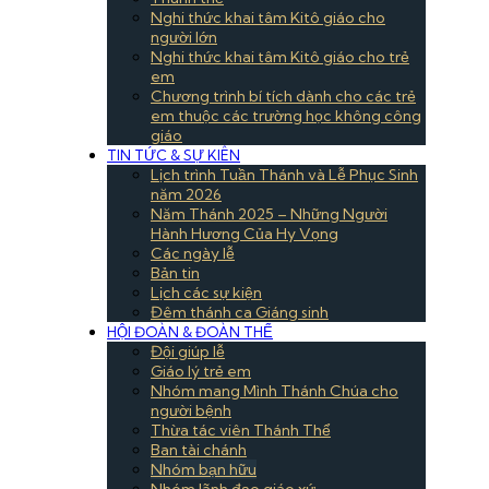
Nghi thức khai tâm Kitô giáo cho
người lớn
Nghi thức khai tâm Kitô giáo cho trẻ
em
Chương trình bí tích dành cho các trẻ
em thuộc các trường học không công
giáo
TIN TỨC & SỰ KIÊN
Lịch trình Tuần Thánh và Lễ Phục Sinh
năm 2026
Năm Thánh 2025 – Những Người
Hành Hương Của Hy Vọng
Các ngày lễ
Bản tin
Lịch các sự kiện
Đêm thánh ca Giáng sinh
HỘI ĐOÀN & ĐOÀN THỂ
Đội giúp lễ
Giáo lý trẻ em
Nhóm mang Mình Thánh Chúa cho
người bệnh
Thừa tác viên Thánh Thể
Ban tài chánh
Nhóm bạn hữu
Nhóm lãnh đạo giáo xứ