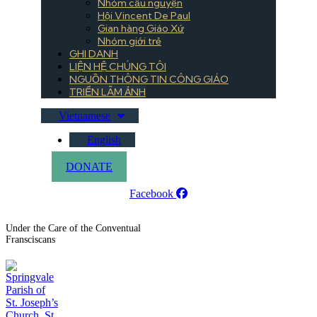
Nhóm cầu nguyện
Hội Vincent De Paul
Gian hàng Giáo Xứ
Nhóm giới trẻ
GHI DANH
LIỆN HỆ CHÚNG TÔI
NGUỒN THÔNG TIN CÔNG GIÁO
TRIỂN LÃM ẢNH
Vietnamese
English
DONATE
Facebook
Under the Care of the Conventual
Fransciscans