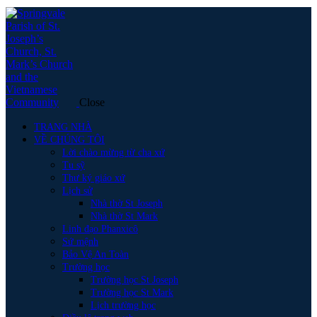
Close
TRANG NHÀ
VỀ CHÚNG TÔI
Lời chào mừng từ cha xứ
Tu sỹ
Thư ký giáo xứ
Lịch sử
Nhà thờ St Joseph
Nhà thờ St Mark
Linh đạo Phanxicô
Sứ mệnh
Bảo Vệ An Toàn
Trường học
Trường học St Joseph
Trường học St Mark
Lịch trường học