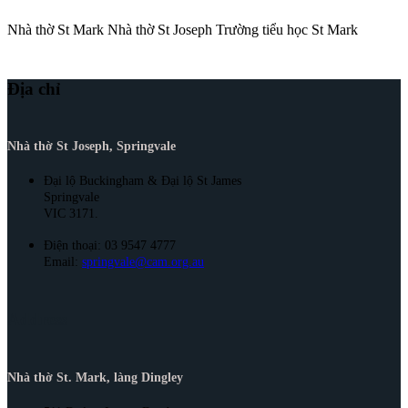
Nhà thờ St Mark
Nhà thờ St Joseph
Trường tiểu học St Mark
Địa chỉ
Nhà thờ St Joseph, Springvale
Đại lộ Buckingham & Đại lộ St James
Springvale
VIC 3171.
Điện thoại: 03 9547 4777
Email:
springvale@cam.org.au
Address
Nhà thờ St. Mark, làng Dingley