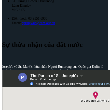
511 Đường Lower Dandenong
Làng Dingley
VIC 3172.
Điện thoại: 03 9551 6930
Email:
springvale@cam.org.au
Sự thừa nhận của đất nước
Joseph's và St. Mark's thừa nhận Người Bunurong của Quốc gia Kulin là
Chủ sở hữu và Người trông coi truyền thống của vùng đất này. Chúng tôi
bày tỏ lòng kính trọng đối với những Người cao tuổi trong quá khứ, hiện
tại và những người mới nổi tiếng của họ.