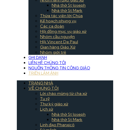
Nhà thờ St Joseph
Nhà thờ St Mark
Thừa tác viên lời Chúa
Kế hoạch phụng vụ
Các ca đoàn
Hội đồng mục vụ giáo xứ
Nhóm cầu nguyện
Hội Vincent De Paul
Gian hàng Giáo Xứ
Nhóm giới trẻ
GHI DANH
LIỆN HỆ CHÚNG TÔI
NGUỒN THÔNG TIN CÔNG GIÁO
TRIỂN LÃM ẢNH
TRANG NHÀ
VỀ CHÚNG TÔI
Lời chào mừng từ cha xứ
Tu sỹ
Thư ký giáo xứ
Lịch sử
Nhà thờ St Joseph
Nhà thờ St Mark
Linh đạo Phanxicô
Sứ mệnh