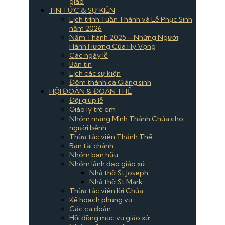
giáo
TIN TỨC & SỰ KIÊN
Lịch trình Tuần Thánh và Lễ Phục Sinh
năm 2026
Năm Thánh 2025 – Những Người
Hành Hương Của Hy Vọng
Các ngày lễ
Bản tin
Lịch các sự kiện
Đêm thánh ca Giáng sinh
HỘI ĐOÀN & ĐOÀN THỂ
Đội giúp lễ
Giáo lý trẻ em
Nhóm mang Mình Thánh Chúa cho
người bệnh
Thừa tác viên Thánh Thể
Ban tài chánh
Nhóm bạn hữu
Nhóm lãnh đạo giáo xứ
Nhà thờ St Joseph
Nhà thờ St Mark
Thừa tác viên lời Chúa
Kế hoạch phụng vụ
Các ca đoàn
Hội đồng mục vụ giáo xứ