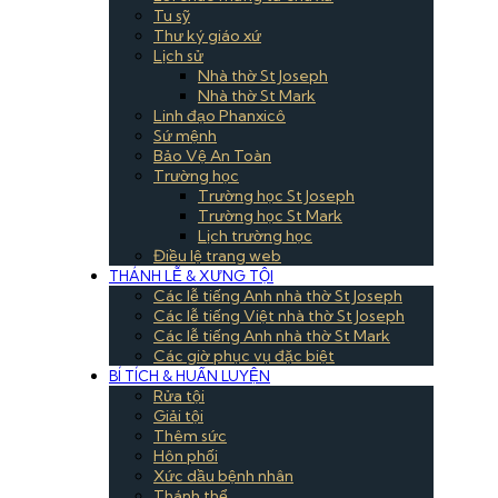
Tu sỹ
Thư ký giáo xứ
Lịch sử
Nhà thờ St Joseph
Nhà thờ St Mark
Linh đạo Phanxicô
Sứ mệnh
Bảo Vệ An Toàn
Trường học
Trường học St Joseph
Trường học St Mark
Lịch trường học
Điều lệ trang web
THÁNH LỄ & XƯNG TỘI
Các lễ tiếng Anh nhà thờ St Joseph
Các lễ tiếng Việt nhà thờ St Joseph
Các lễ tiếng Anh nhà thờ St Mark
Các giờ phục vụ đặc biệt
BÍ TÍCH & HUẤN LUYỆN
Rửa tội
Giải tội
Thêm sức
Hôn phối
Xức dầu bệnh nhân
Thánh thể