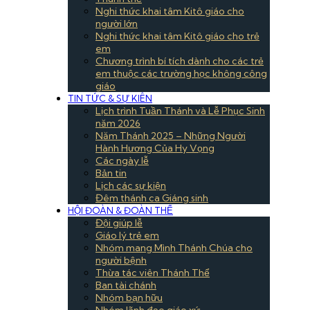
Nghi thức khai tâm Kitô giáo cho
người lớn
Nghi thức khai tâm Kitô giáo cho trẻ
em
Chương trình bí tích dành cho các trẻ
em thuộc các trường học không công
giáo
TIN TỨC & SỰ KIÊN
Lịch trình Tuần Thánh và Lễ Phục Sinh
năm 2026
Năm Thánh 2025 – Những Người
Hành Hương Của Hy Vọng
Các ngày lễ
Bản tin
Lịch các sự kiện
Đêm thánh ca Giáng sinh
HỘI ĐOÀN & ĐOÀN THỂ
Đội giúp lễ
Giáo lý trẻ em
Nhóm mang Mình Thánh Chúa cho
người bệnh
Thừa tác viên Thánh Thể
Ban tài chánh
Nhóm bạn hữu
Nhóm lãnh đạo giáo xứ