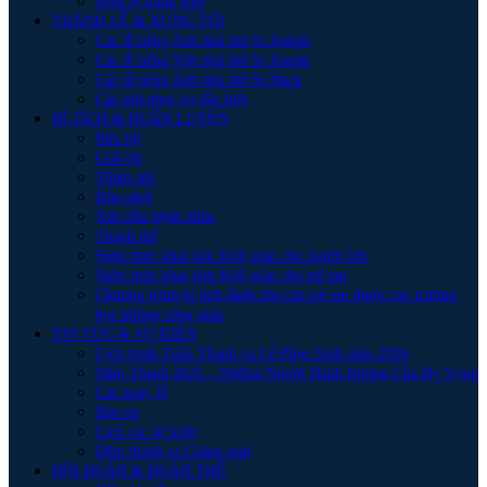
Điều lệ trang web
THÁNH LỄ & XƯNG TỘI
Các lễ tiếng Anh nhà thờ St Joseph
Các lễ tiếng Việt nhà thờ St Joseph
Các lễ tiếng Anh nhà thờ St Mark
Các giờ phục vụ đặc biệt
BÍ TÍCH & HUẤN LUYỆN
Rửa tội
Giải tội
Thêm sức
Hôn phối
Xức dầu bệnh nhân
Thánh thể
Nghi thức khai tâm Kitô giáo cho người lớn
Nghi thức khai tâm Kitô giáo cho trẻ em
Chương trình bí tích dành cho các trẻ em thuộc các trường
học không công giáo
TIN TỨC & SỰ KIÊN
Lịch trình Tuần Thánh và Lễ Phục Sinh năm 2026
Năm Thánh 2025 – Những Người Hành Hương Của Hy Vọng
Các ngày lễ
Bản tin
Lịch các sự kiện
Đêm thánh ca Giáng sinh
HỘI ĐOÀN & ĐOÀN THỂ