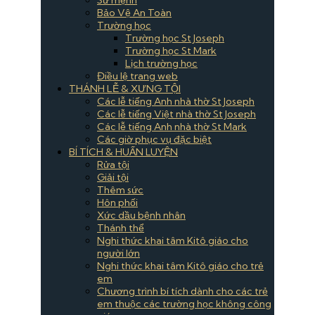
Bảo Vệ An Toàn
Trường học
Trường học St Joseph
Trường học St Mark
Lịch trường học
Điều lệ trang web
THÁNH LỄ & XƯNG TỘI
Các lễ tiếng Anh nhà thờ St Joseph
Các lễ tiếng Việt nhà thờ St Joseph
Các lễ tiếng Anh nhà thờ St Mark
Các giờ phục vụ đặc biệt
BÍ TÍCH & HUẤN LUYỆN
Rửa tội
Giải tội
Thêm sức
Hôn phối
Xức dầu bệnh nhân
Thánh thể
Nghi thức khai tâm Kitô giáo cho
người lớn
Nghi thức khai tâm Kitô giáo cho trẻ
em
Chương trình bí tích dành cho các trẻ
em thuộc các trường học không công