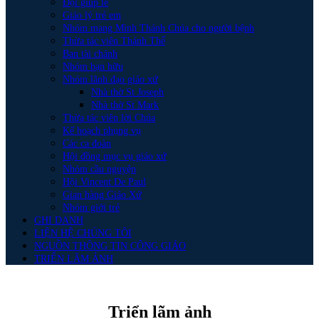
Đội giúp lễ
Giáo lý trẻ em
Nhóm mang Mình Thánh Chúa cho người bệnh
Thừa tác viên Thánh Thể
Ban tài chánh
Nhóm bạn hữu
Nhóm lãnh đạo giáo xứ
Nhà thờ St Joseph
Nhà thờ St Mark
Thừa tác viên lời Chúa
Kế hoạch phụng vụ
Các ca đoàn
Hội đồng mục vụ giáo xứ
Nhóm cầu nguyện
Hội Vincent De Paul
Gian hàng Giáo Xứ
Nhóm giới trẻ
GHI DANH
LIỆN HỆ CHÚNG TÔI
NGUỒN THÔNG TIN CÔNG GIÁO
TRIỂN LÃM ẢNH
Triển lãm ảnh