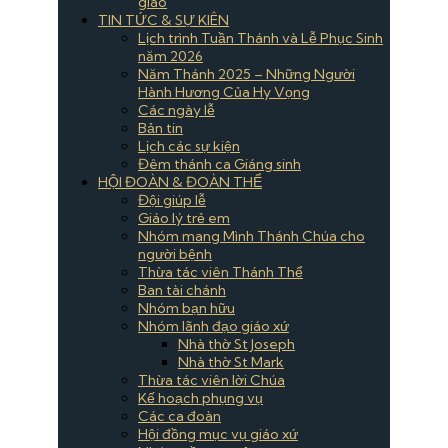
giáo
TIN TỨC & SỰ KIÊN
Lịch trình Tuần Thánh và Lễ Phục Sinh
năm 2026
Năm Thánh 2025 – Những Người
Hành Hương Của Hy Vọng
Các ngày lễ
Bản tin
Lịch các sự kiện
Đêm thánh ca Giáng sinh
HỘI ĐOÀN & ĐOÀN THỂ
Đội giúp lễ
Giáo lý trẻ em
Nhóm mang Mình Thánh Chúa cho
người bệnh
Thừa tác viên Thánh Thể
Ban tài chánh
Nhóm bạn hữu
Nhóm lãnh đạo giáo xứ
Nhà thờ St Joseph
Nhà thờ St Mark
Thừa tác viên lời Chúa
Kế hoạch phụng vụ
Các ca đoàn
Hội đồng mục vụ giáo xứ