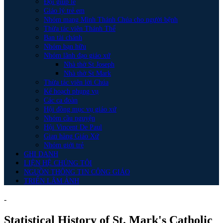
Đội giúp lễ
Giáo lý trẻ em
Nhóm mang Mình Thánh Chúa cho người bệnh
Thừa tác viên Thánh Thể
Ban tài chánh
Nhóm bạn hữu
Nhóm lãnh đạo giáo xứ
Nhà thờ St Joseph
Nhà thờ St Mark
Thừa tác viên lời Chúa
Kế hoạch phụng vụ
Các ca đoàn
Hội đồng mục vụ giáo xứ
Nhóm cầu nguyện
Hội Vincent De Paul
Gian hàng Giáo Xứ
Nhóm giới trẻ
GHI DANH
LIỆN HỆ CHÚNG TÔI
NGUỒN THÔNG TIN CÔNG GIÁO
TRIỂN LÃM ẢNH
-
Statistical History of St. Mark's Catholic