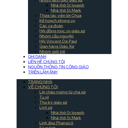
Nhà thờ St Joseph
Nhà thờ St Mark
Thừa tác viên lời Chúa
Kế hoạch phụng vụ
Các ca đoàn
Hội đồng mục vụ giáo xứ
Nhóm cầu nguyện
Hội Vincent De Paul
Gian hàng Giáo Xứ
Nhóm giới trẻ
GHI DANH
LIỆN HỆ CHÚNG TÔI
NGUỒN THÔNG TIN CÔNG GIÁO
TRIỂN LÃM ẢNH
TRANG NHÀ
VỀ CHÚNG TÔI
Lời chào mừng từ cha xứ
Tu sỹ
Thư ký giáo xứ
Lịch sử
Nhà thờ St Joseph
Nhà thờ St Mark
Linh đạo Phanxicô
Sứ mệnh