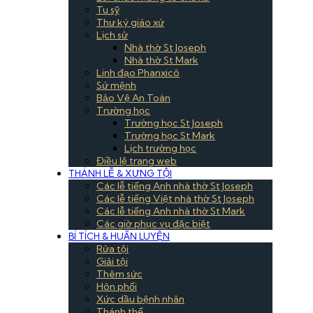
Tu sỹ
Thư ký giáo xứ
Lịch sử
Nhà thờ St Joseph
Nhà thờ St Mark
Linh đạo Phanxicô
Sứ mệnh
Bảo Vệ An Toàn
Trường học
Trường học St Joseph
Trường học St Mark
Lịch trường học
Điều lệ trang web
THÁNH LỄ & XƯNG TỘI
Các lễ tiếng Anh nhà thờ St Joseph
Các lễ tiếng Việt nhà thờ St Joseph
Các lễ tiếng Anh nhà thờ St Mark
Các giờ phục vụ đặc biệt
BÍ TÍCH & HUẤN LUYỆN
Rửa tội
Giải tội
Thêm sức
Hôn phối
Xức dầu bệnh nhân
Thánh thể