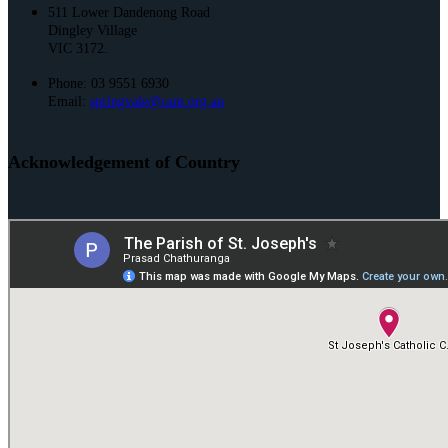
511 Lower Dandenong Road
Dingley Village
VIC 3172.
Phone: 03 9551 6930
Email:
springvale@cam.org.au
Acknowledgement of Country
St. Joseph’s and St. Mark’s acknowledge the Bunurong People of the
Kulin Nation as the Traditional Owners and Custodians of this land. We
pay our respect to their Elders past and present and emerging.