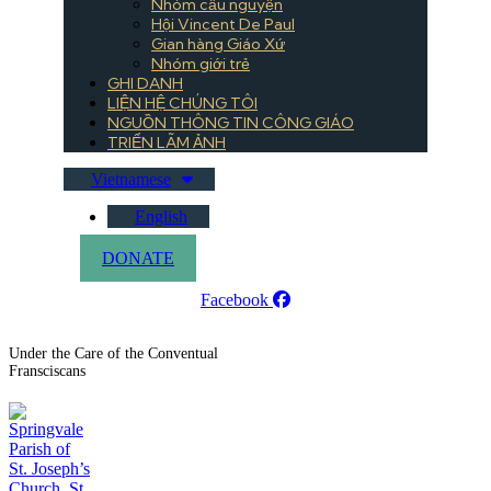
Nhóm cầu nguyện
Hội Vincent De Paul
Gian hàng Giáo Xứ
Nhóm giới trẻ
GHI DANH
LIỆN HỆ CHÚNG TÔI
NGUỒN THÔNG TIN CÔNG GIÁO
TRIỂN LÃM ẢNH
Vietnamese
English
DONATE
Facebook
Under the Care of the Conventual
Fransciscans