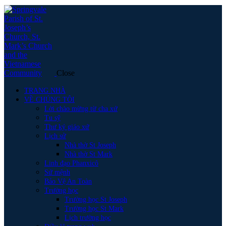
Close
TRANG NHÀ
VỀ CHÚNG TÔI
Lời chào mừng từ cha xứ
Tu sỹ
Thư ký giáo xứ
Lịch sử
Nhà thờ St Joseph
Nhà thờ St Mark
Linh đạo Phanxicô
Sứ mệnh
Bảo Vệ An Toàn
Trường học
Trường học St Joseph
Trường học St Mark
Lịch trường học