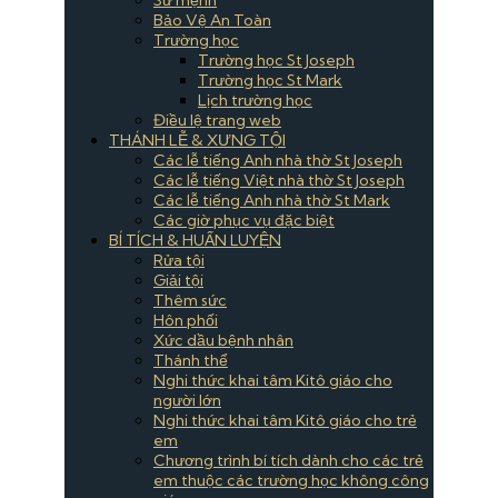
Bảo Vệ An Toàn
Trường học
Trường học St Joseph
Trường học St Mark
Lịch trường học
Điều lệ trang web
THÁNH LỄ & XƯNG TỘI
Các lễ tiếng Anh nhà thờ St Joseph
Các lễ tiếng Việt nhà thờ St Joseph
Các lễ tiếng Anh nhà thờ St Mark
Các giờ phục vụ đặc biệt
BÍ TÍCH & HUẤN LUYỆN
Rửa tội
Giải tội
Thêm sức
Hôn phối
Xức dầu bệnh nhân
Thánh thể
Nghi thức khai tâm Kitô giáo cho
người lớn
Nghi thức khai tâm Kitô giáo cho trẻ
em
Chương trình bí tích dành cho các trẻ
em thuộc các trường học không công