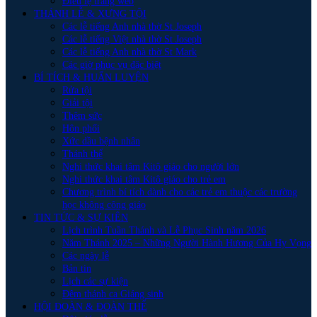
Điều lệ trang web
THÁNH LỄ & XƯNG TỘI
Các lễ tiếng Anh nhà thờ St Joseph
Các lễ tiếng Việt nhà thờ St Joseph
Các lễ tiếng Anh nhà thờ St Mark
Các giờ phục vụ đặc biệt
BÍ TÍCH & HUẤN LUYỆN
Rửa tội
Giải tội
Thêm sức
Hôn phối
Xức dầu bệnh nhân
Thánh thể
Nghi thức khai tâm Kitô giáo cho người lớn
Nghi thức khai tâm Kitô giáo cho trẻ em
Chương trình bí tích dành cho các trẻ em thuộc các trường
học không công giáo
TIN TỨC & SỰ KIÊN
Lịch trình Tuần Thánh và Lễ Phục Sinh năm 2026
Năm Thánh 2025 – Những Người Hành Hương Của Hy Vọng
Các ngày lễ
Bản tin
Lịch các sự kiện
Đêm thánh ca Giáng sinh
HỘI ĐOÀN & ĐOÀN THỂ