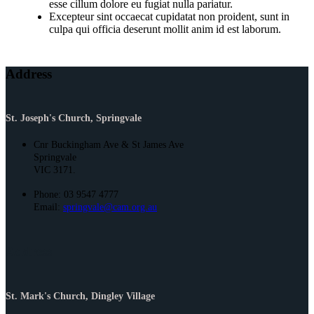
esse cillum dolore eu fugiat nulla pariatur.
Excepteur sint occaecat cupidatat non proident, sunt in
culpa qui officia deserunt mollit anim id est laborum.
Address
St. Joseph's Church, Springvale
Cnr Buckingham Ave & St James Ave
Springvale
VIC 3171.
Phone: 03 9547 4777
Email:
springvale@cam.org.au
Address
St. Mark's Church, Dingley Village