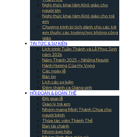
Nghi thức khai tâm Kitô giáo cho
người lớn
Nghi thức khai tâm Kitô giáo cho trẻ
em
Chương trình bí tích dành cho các trẻ
em thuộc các trường học không công
giáo
TIN TỨC & SỰ KIÊN
Lịch trình Tuần Thánh và Lễ Phục Sinh
năm 2026
Năm Thánh 2025 – Những Người
Hành Hương Của Hy Vọng
Các ngày lễ
Bản tin
Lịch các sự kiện
Đêm thánh ca Giáng sinh
HỘI ĐOÀN & ĐOÀN THỂ
Đội giúp lễ
Giáo lý trẻ em
Nhóm mang Mình Thánh Chúa cho
người bệnh
Thừa tác viên Thánh Thể
Ban tài chánh
Nhóm bạn hữu
Nhóm lãnh đạo giáo xứ